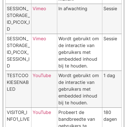
SESSION_
Vimeo
In afwachting
Sessie
STORAGE_
ID_PICOX_I
D
SESSION_
Vimeo
Wordt gebruikt om
Sessie
STORAGE_
de interactie van
ID_PICOX_
gebruikers met
SESSION_I
embedded inhoud
D
bij te houden.
TESTCOO
YouTube
Wordt gebruikt om
1 dag
KIESENAB
de interactie van
LED
gebruikers met
embedded inhoud
bij te houden.
VISITOR_I
YouTube
Probeert de
180
NFO1_LIVE
bandbreedte van
dagen
gebruikers te