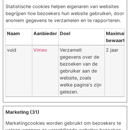
Statistische cookies helpen eigenaren van websites
begrijpen hoe bezoekers hun website gebruiken, door
anoniem gegevens te verzamelen en te rapporteren.
Naam
Aanbieder
Doel
Maximale
bewaarter
vuid
Vimeo
Verzamelt
2 jaar
gegevens over de
bezoeken van de
gebruiker aan de
website, zoals
welke pagina's zijn
gelezen.
Marketing (31)
Marketingcookies worden gebruikt om bezoekers te
volgen wanneer ze verschillende websites bezoeken.