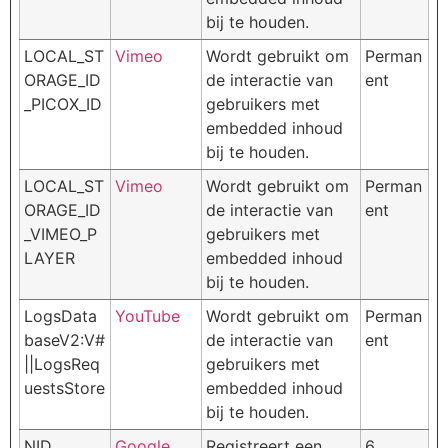
bij te houden.
LOCAL_ST
Vimeo
Wordt gebruikt om
Perman
ORAGE_ID
de interactie van
ent
_PICOX_ID
gebruikers met
embedded inhoud
bij te houden.
LOCAL_ST
Vimeo
Wordt gebruikt om
Perman
ORAGE_ID
de interactie van
ent
_VIMEO_P
gebruikers met
LAYER
embedded inhoud
bij te houden.
LogsData
YouTube
Wordt gebruikt om
Perman
baseV2:V#
de interactie van
ent
||LogsReq
gebruikers met
uestsStore
embedded inhoud
bij te houden.
NID
Google
Registreert een
6