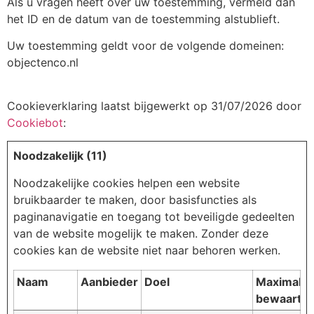
Als u vragen heeft over uw toestemming, vermeld dan
het ID en de datum van de toestemming alstublieft.
Uw toestemming geldt voor de volgende domeinen:
objectenco.nl
Cookieverklaring laatst bijgewerkt op 31/07/2026 door
Cookiebot
:
Noodzakelijk (11)
Noodzakelijke cookies helpen een website
bruikbaarder te maken, door basisfuncties als
paginanavigatie en toegang tot beveiligde gedeelten
van de website mogelijk te maken. Zonder deze
cookies kan de website niet naar behoren werken.
Naam
Aanbieder
Doel
Maximale
bewaarter