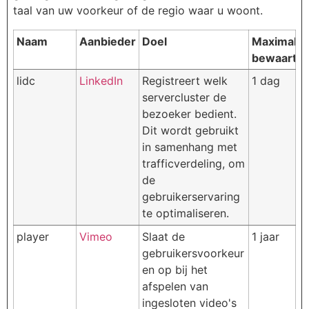
taal van uw voorkeur of de regio waar u woont.
Naam
Aanbieder
Doel
Maximale
bewaarter
lidc
LinkedIn
Registreert welk
1 dag
servercluster de
bezoeker bedient.
Dit wordt gebruikt
in samenhang met
trafficverdeling, om
de
gebruikerservaring
te optimaliseren.
player
Vimeo
Slaat de
1 jaar
gebruikersvoorkeur
en op bij het
afspelen van
ingesloten video's