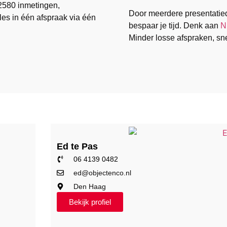
2580 inmetingen,
Door meerdere presentatied
les in één afspraak via één
bespaar je tijd. Denk aan
N
Minder losse afspraken, sne
Ed te Pas
06 4139 0482
ed@objectenco.nl
Den Haag
Bekijk profiel