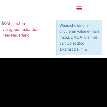
Waarschuwing: er
circuleren valse e-mails
(m.b.t. DMCA) die niet
van Object&co
×
afkomstig zijn.