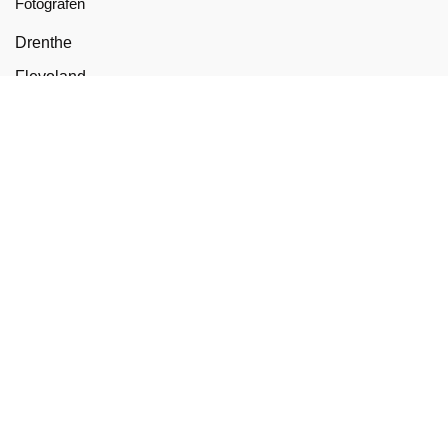
Fotografen
Drenthe
Flevoland
Friesland
Gelderland
Groningen
Limburg
Noord-Brabant
Noord-Holland
Overijssel
Utrecht
Zeeland
Zuid-Holland