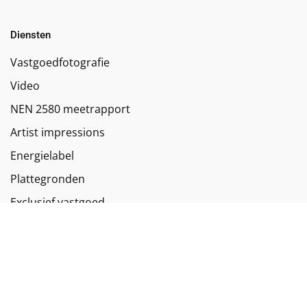
Diensten
Vastgoedfotografie
Video
NEN 2580 meetrapport
Artist impressions
Energielabel
Plattegronden
Exclusief vastgoed
Puntentelling huurwoning
Dronefotografie
Matterport 3D tour