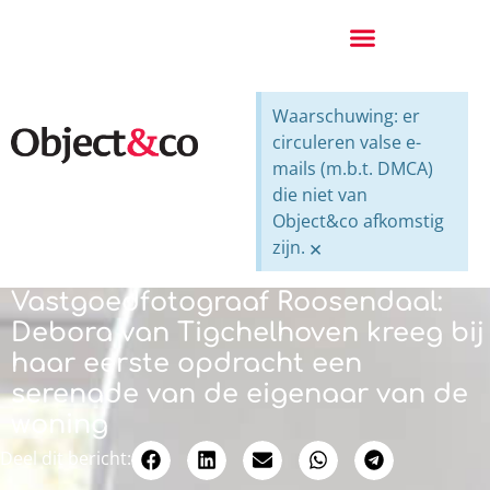
Waarschuwing: er
circuleren valse e-
mails (m.b.t. DMCA)
die niet van
Object&co afkomstig
zijn.
×
Vastgoedfotograaf Roosendaal:
Debora van Tigchelhoven kreeg bij
haar eerste opdracht een
serenade van de eigenaar van de
woning
Deel dit bericht: