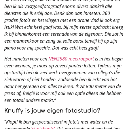
ben ik als vastgoedfotograaf enorm divers dankzij alle
diensten die ik erbij doe. Denk dan aan inmeten, 360
graden foto’s en het vliegen met een drone vind ik ook erg
leuk! Wat echt heel gaaf was, bij mijn eerste opdracht kreeg
ik bij binnenkomst een serenade van de eigenaar. Die zat in
een mannenkoor en zong uit volle borst terwijl hij op zijn
piano voor mij speelde. Dat was echt heel gaaf!
Het inmeten voor een
NEN2580 meetrapport
is in het begin
even wennen, je moet op zoveel punten letten. Tijdens mijn
opstarttijd heb ik veel werk overgenomen van collega’s die
ziek waren of niet konden. Zodoende ben ik echt van hot
naar her gereden om alles te leren. Ik zit 800 meter van de
grens af, België is voor mij ook een optie alleen die hebben
een totaal andere markt.”
Knuffy is jouw eigen fotostudio?
“
Klopt! Ik ben gespecialiseerd in foto’s met water en de
zogenoemde ‘
stuifshoots’
. Dit zijn shoots met een heel fijn