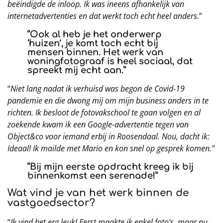
beëindigde de inloop. Ik was ineens afhankelijk van
internetadvertenties en dat werkt toch echt heel anders.
”
“Ook al heb je het onderwerp
‘huizen’, je komt toch echt bij
mensen binnen. Het werk van
woningfotograaf is heel sociaal, dat
spreekt mij echt aan.”
“
Niet lang nadat ik verhuisd was begon de Covid-19
pandemie en die dwong mij om mijn business anders in te
richten. Ik besloot de fotovakschool te gaan volgen en al
zoekende kwam ik een Google-advertentie tegen van
Object&co voor iemand erbij in Roosendaal. Nou, dacht ik:
Ideaal! Ik mailde met Mario en kon snel op gesprek komen.”
“Bij mijn eerste opdracht kreeg ik bij
binnenkomst een serenade!”
Wat vind je van het werk binnen de
vastgoedsector?
“
Ik vind het erg leuk! Eerst maakte ik enkel foto’s, maar nu