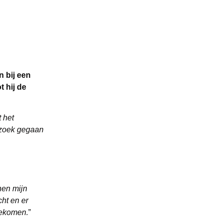
n bij een
 hij de
 het
p zoek gegaan
nen mijn
ht en er
gekomen.
”