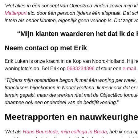
“
Het alles in één concept van Object&co vinden zowel mijn kla
Matterport
etc. door één persoon tijdens één afspraak. Dat sch
intern als onder klanten, eigenlijk geen verloop is. Dat zegt v
“Mijn klanten waarderen het dat ik de 
Neem contact op met Erik
Erik Luken is onze kracht in de Kop van Noord-Holland. Hij hee
woningfoto’s op. Bel Erik op
0683234396
of stuur een
e-mail
.
“
Tijdens mijn opstartfase begon ik met één woning per week, d
franchisers bijgekomen in Noord-Holland. Ik merk ook dat e
terrein gepakt, maar die werken niet met de Object&co formul
daarmee ook een onderdeel van de bedrijfsvoering.
”
Meetrapporten en nauwkeurighe
“
Net als
Hans Buurstede, mijn collega in Breda
, heb ik een o