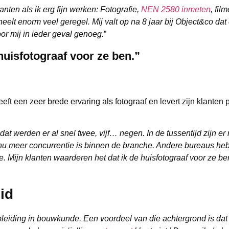
nten als ik erg fijn werken: Fotografie,
NEN 2580 inmeten
, fil
eelt enorm veel geregel. Mij valt op na 8 jaar bij Object&co dat 
oor mij in ieder geval genoeg.
”
huisfotograaf voor ze ben.”
ft een zeer brede ervaring als fotograaf en levert zijn klanten 
at werden er al snel twee, vijf… negen. In de tussentijd zijn e
r nu meer concurrentie is binnen de branche. Andere bureaus h
e. Mijn klanten waarderen het dat ik de huisfotograaf voor ze be
id
pleiding in bouwkunde. Een voordeel van die achtergrond is dat