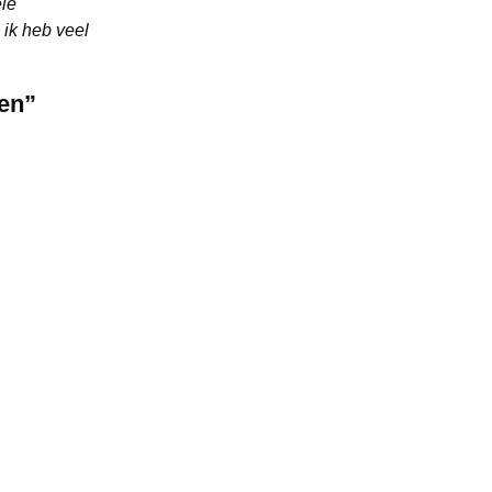
ele
 ik heb veel
fen”
 bij het
les heb ik
era’s, lenzen
Sporkslede
.
em in dat