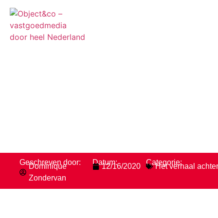
Vastgoedfotograaf ui
alweer 8 jaar bij ons
Geschreven door:
Datum:
Categorie:
Dominique
12/16/2020
Het verhaal achter
Zondervan