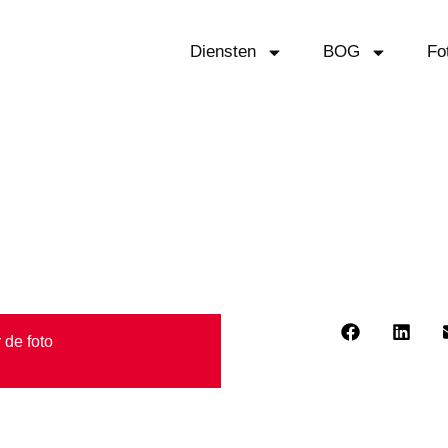
Diensten
BOG
Fo
t Hoorn (Kop van Noord-
 de foto
Deel dit bericht: