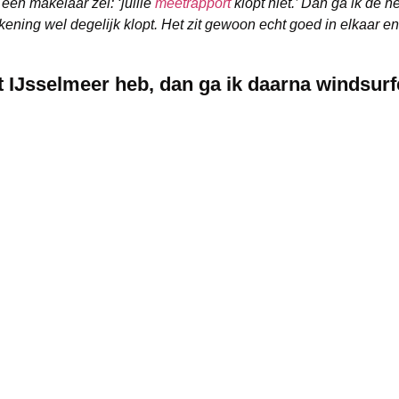
een makelaar zei: ‘jullie
meetrapport
klopt niet.’ Dan ga ik de h
ning wel degelijk klopt. Het zit gewoon echt goed in elkaar en
et IJsselmeer heb, dan ga ik daarna windsur
e bus gekocht en die omgebouwd. Als ik een klus voor Object&co
en goede balans tussen werk & privé ontzettend belangrijk, die 
 met nieuwe apparatuur. Dat heb ik altijd al leuk gevonden: cam
volgende ronde is Erik benieuwd naar het verhaal van
Bernhard 
k onderwerp? Onze nieuwsredactie gaat graag voor jou op pad.
Ne