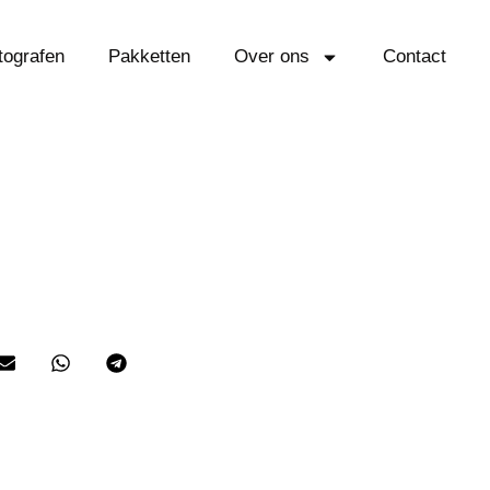
tografen
Pakketten
Over ons
Contact
Holland) Erik Luken is