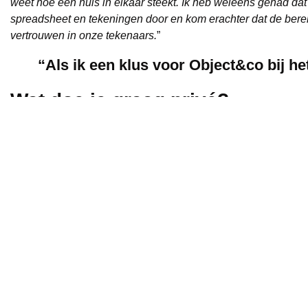
weet hoe een huis in elkaar steekt. Ik heb weleens gehad dat 
spreadsheet en tekeningen door en kom erachter dat de bereke
vertrouwen in onze tekenaars.
”
“Als ik een klus voor Object&co bij h
Wat doe je graag privé?
“
Mijn hobby is windsurfen! Speciaal daarvoor heb ik een oud
IJsselmeer heb, dan ga ik erna het water op. Los daarvan is e
wel geleerd. Wat ik wel vaak privé doe is het experimenteren
en bijvoorbeeld flitsers testen.
”
Het volgende verhaal
Wij bedanken
Erik
voor het delen van zijn verhaal! Voor de 
Heb je vragen? Stel ze! Wil je informatie over een specifie
geval contact op met Vincent Veenenberg
.