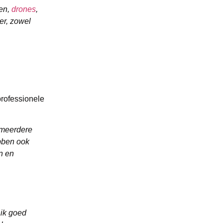
men,
drones
,
er, zowel
professionele
r meerdere
ebben ook
n en
 ik goed