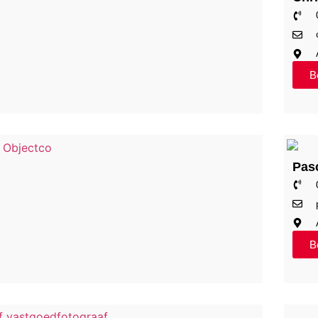
Be
Pas
Be