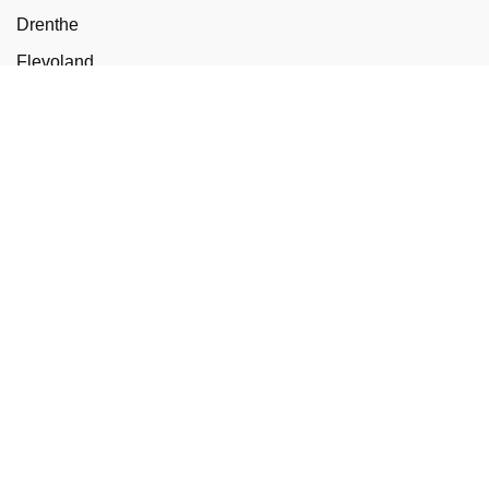
Drenthe
Flevoland
Friesland
Gelderland
Groningen
Limburg
Noord-Brabant
Noord-Holland
Overijssel
Utrecht
Zeeland
Zuid-Holland
Antwerpen