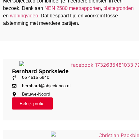
Met Object&co combineer je meerdere diensten in één
bezoek. Denk aan
NEN 2580 meetrapporten
,
plattegronden
en
woningvideo
. Dat bespaart tijd en voorkomt losse
afstemming met meerdere partijen.
Bernhard Sporkslede
06 4615 6840
bernhard@objectenco.nl
Betuwe-Noord
Bekijk profiel