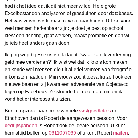
had ik het idee dat ik dit niet meer wilde. Hele grote
Excelbestanden analyseren of grasduinen door databases.
Het was zinvol werk, maar ik wou naar buiten. Dit zal voor
veel mensen herkenbaar zijn: je doet je best op school,
kiest een richting, gaat werken, maakt promotie en dan wil
je iets heel anders gaan doen.
Ik ging weg bij Enexis en ik dacht: “waar kan ik verder nog
geld mee verdienen?” Ik wist wel dat ik foto’s kon maken
en kende wel mensen die uit allerlei vormen van fotografie
inkomsten haalden. Mijn vrouw zocht toevallig zelf ook een
nieuwe baan en zij kwam een advertentie van Object&co
tegen op Facebook. Ze stuurde het door naar mij en ik
vond het er interessant uitzien.
Bent u opzoek naar professionele
vastgoedfoto’s
in
Eindhoven dan is Robert de aangewezen persoon. Voor
bedrijfspanden
is Robert ook de ideale persoon. U kunt
hem altijd bellen op
0611097069
of u kunt Robert
mailen
.