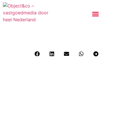
Vastgoedfotograaf in Eindhoven,
Robert van Brug, ging van business
analist naar woningfotograaf
Deel dit bericht: