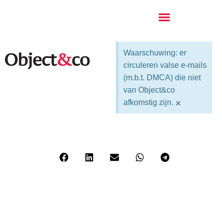
Waarschuwing: er
circuleren valse e-mails
(m.b.t. DMCA) die niet
van Object&co
×
afkomstig zijn.
Vastgoedfotografie bedrijfspand of
logistiek centrum
Deel dit bericht: