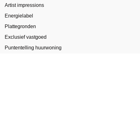
Artist impressions
Energielabel
Plattegronden
Exclusief vastgoed
Puntentelling huurwoning
Dronefotografie
Matterport 3D tour
Object&co
Over ons
Contact
Vacatures
Fotografen