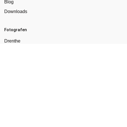
Blog
Downloads
Fotografen
Drenthe
Flevoland
Friesland
Gelderland
Groningen
Limburg
Noord-Brabant
Noord-Holland
Overijssel