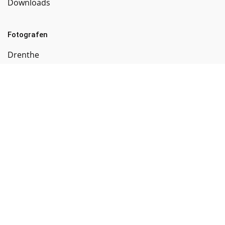
Downloads
Fotografen
Drenthe
Flevoland
Friesland
Gelderland
Groningen
Limburg
Noord-Brabant
Noord-Holland
Overijssel
Utrecht