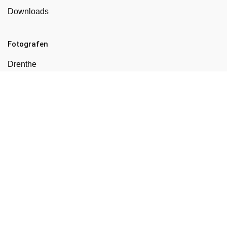
Downloads
Fotografen
Drenthe
Flevoland
Friesland
Gelderland
Groningen
Limburg
Noord-Brabant
Noord-Holland
Overijssel
Utrecht