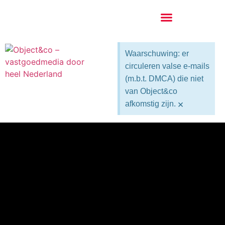
Waarschuwing: er
circuleren valse e-mails
(m.b.t. DMCA) die niet
van Object&co
×
afkomstig zijn.