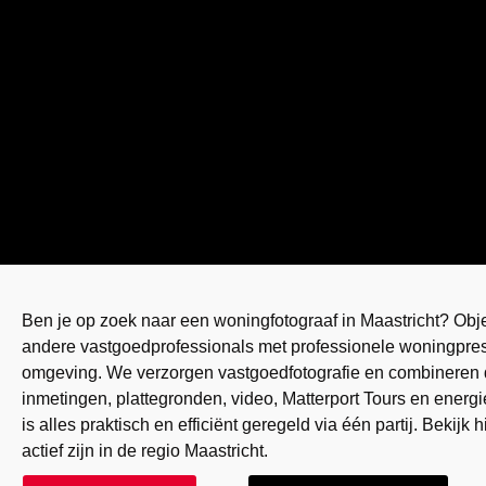
Ben je op zoek naar een woningfotograaf in Maastricht? Obj
andere vastgoedprofessionals met professionele woningprese
omgeving. We verzorgen vastgoedfotografie en combineren
inmetingen, plattegronden, video, Matterport Tours en energi
is alles praktisch en efficiënt geregeld via één partij. Bekijk
actief zijn in de regio Maastricht.