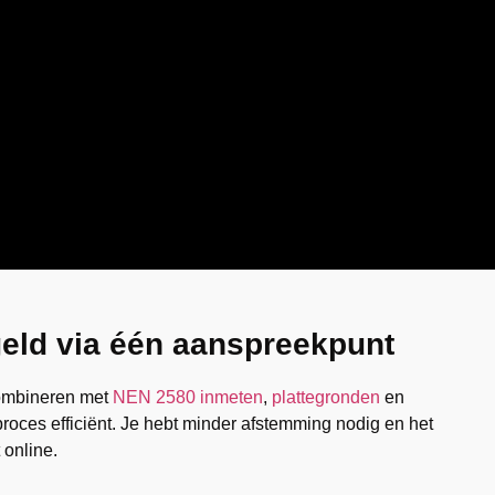
geld via één aanspreekpunt
combineren met
NEN 2580 inmeten
,
plattegronden
en
 proces efficiënt. Je hebt minder afstemming nodig en het
 online.