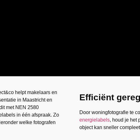
ect&co helpt makelaars en
Efficiënt gere
ntatie in Maastricht en
 dit met NEN 2580
Door woningfotografie te 
elabels in één afspraak. Zo
energielabels
, houd je het
 hieronder welke fotografen
object kan sneller compleet