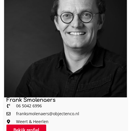
Frank Smolenaers
06 5042 6996
franksmolenaers@objectenco.nl
Weert & Heerlen
Bekijk profiel