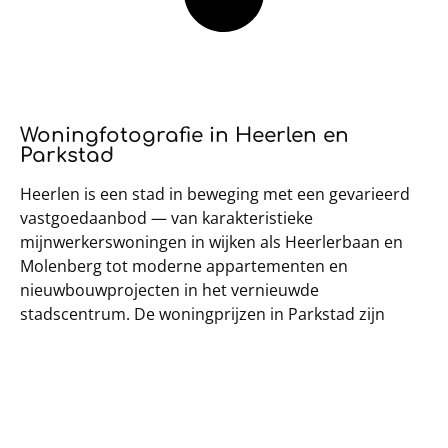
Woningfotografie in Heerlen en
Parkstad
Heerlen is een stad in beweging met een gevarieerd
vastgoedaanbod — van karakteristieke
mijnwerkerswoningen in wijken als Heerlerbaan en
Molenberg tot moderne appartementen en
nieuwbouwprojecten in het vernieuwde
stadscentrum. De woningprijzen in Parkstad zijn
relatief betaalbaar, wat Heerlen aantrekkelijk maakt
voor starters en investeerders. Een sterke presentatie
maakt het verschil in een concurrerend aanbod.