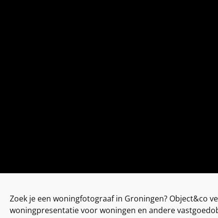
Zoek je een woningfotograaf in Groningen? Object&co ve
woningpresentatie voor woningen en andere vastgoedob