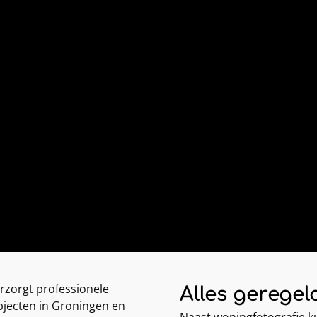
rzorgt professionele
Alles geregeld
jecten in Groningen en
Naast woningfotografie ku