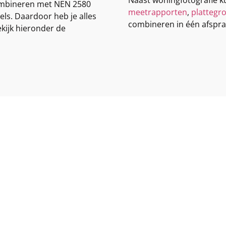
combineren met NEN 2580
meetrapporten
,
plattegr
ls. Daardoor heb je alles
combineren in één afspraak
ekijk hieronder de