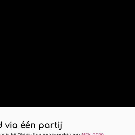
 via één partij
n je bij Object&co ook terecht voor
NEN 2580