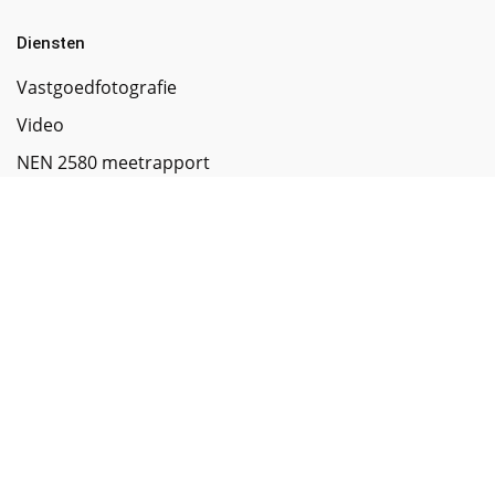
Diensten
Vastgoedfotografie
Video
NEN 2580 meetrapport
Artist impressions
Energielabel
Plattegronden
Exclusief vastgoed
Puntentelling huurwoning
Dronefotografie
Matterport 3D tour