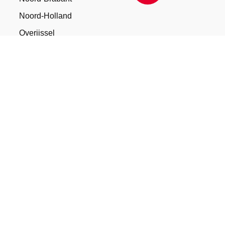
Noord-Holland
Overijssel
Utrecht
Zeeland
Zuid-Holland
Antwerpen