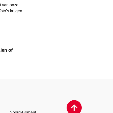
st van onze
oto’s krijgen
ien of
Fotografen
Noord-Brabant