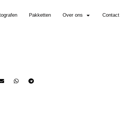
tografen
Pakketten
Over ons
Contact
to’s? Zo doe je dat!