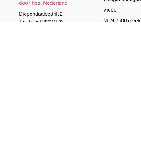
Video
Diependaalsedrift 2
NEN 2580 meetr
1213 CP Hilversum
Artist impression
Tel: 035 – 203 1532
Energielabel
info@objectenco.nl
Plattegronden
Exclusief vastgo
Puntentelling h
Dronefotografie
Matterport 3D tou