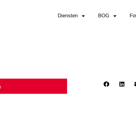
Diensten
BOG
Fo
g en wil je prachtige fo
Deel dit bericht:
e