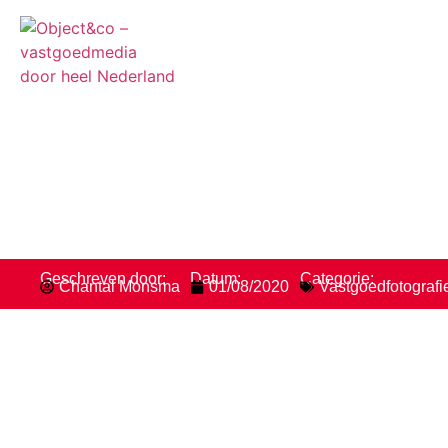
Verkoop je jouw wonin
Geschreven door:
Datum:
Categorie:
Chantal Monsma
01/08/2020
Vastgoedfotografi