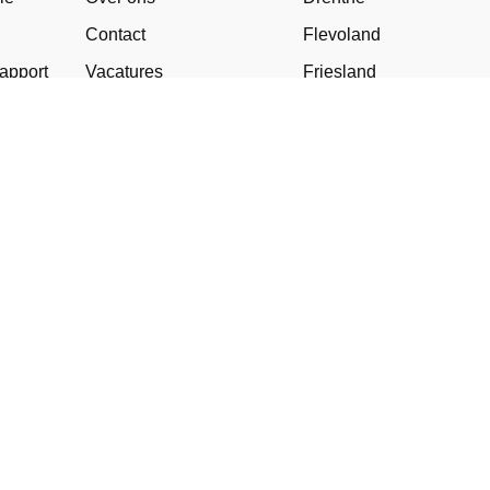
Contact
Flevoland
apport
Vacatures
Friesland
s
Fotografen
Gelderland
Pakketten
Groningen
Blog
Limburg
ed
Downloads
uurwoning
r