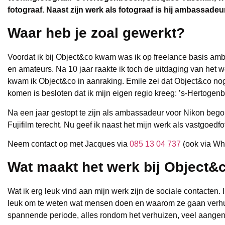
fotograaf. Naast zijn werk als fotograaf is hij ambassadeu
Waar heb je zoal gewerkt?
Voordat ik bij Object&co kwam was ik op freelance basis amb
en amateurs. Na 10 jaar raakte ik toch de uitdaging van het 
kwam ik Object&co in aanraking. Emile zei dat Object&co nog 
komen is besloten dat ik mijn eigen regio kreeg: ’s-Hertogen
Na een jaar gestopt te zijn als ambassadeur voor Nikon begon
Fujifilm terecht. Nu geef ik naast het mijn werk als vastgoed
Neem contact op met Jacques via
085 13 04 737
(ook via Wha
Wat maakt het werk bij Object&
Wat ik erg leuk vind aan mijn werk zijn de sociale contacten. 
leuk om te weten wat mensen doen en waarom ze gaan verhuize
spannende periode, alles rondom het verhuizen, veel aange