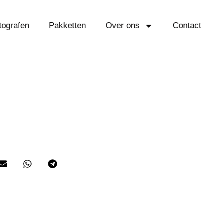
tografen
Pakketten
Over ons
Contact
, Jacques, is ook