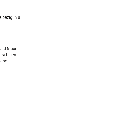
e bezig. Nu
rond 9 uur
rschillen
Ik hou
hebber en
as te pakken.
Ik ben
er ik nieuwe