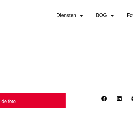
Diensten
BOG
Fo
af uit ‘s-Hertogenbosch
jifilm
Deel dit bericht:
 de foto