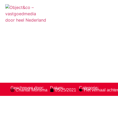
Onze vastgoedfotogra
ambassadeur voor Fu
Geschreven door:
Datum:
Categorie:
Chantal Monsma
05/25/2021
Het verhaal achter