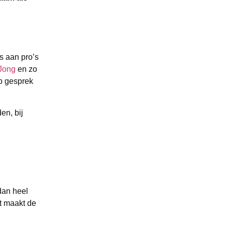
s aan pro’s
Jong
en zo
op gesprek
en, bij
 dan heel
t maakt de