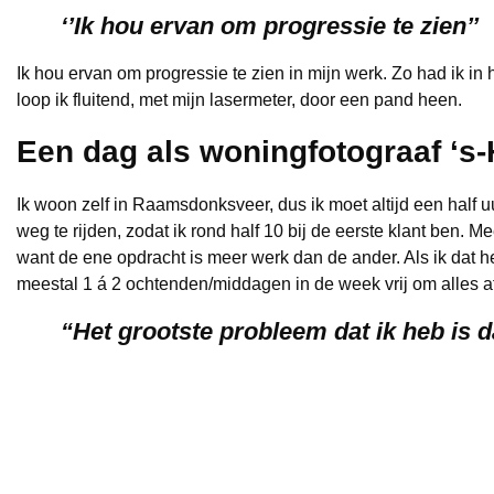
‘’Ik hou ervan om progressie te zien’’
Ik hou ervan om progressie te zien in mijn werk. Zo had ik in
loop ik fluitend, met mijn lasermeter, door een pand heen.
Een dag als woningfotograaf ‘s
Ik woon zelf in Raamsdonksveer, dus ik moet altijd een half uur
weg te rijden, zodat ik rond half 10 bij de eerste klant ben. 
want de ene opdracht is meer werk dan de ander. Als ik dat he
meestal 1 á 2 ochtenden/middagen in de week vrij om alles a
“Het grootste probleem dat ik heb is d
Als ik wat vrije tijd heb, dan vind ik het heerlijk om te barb
luister vele soorten. In het weekeind probeer ik veel tijd voor
Daarnaast heb ik een zwak voor foto- en audioapparatuur. Het
alweer 15 jaren fotograaf en nog steeds zeer leergierig. Elke