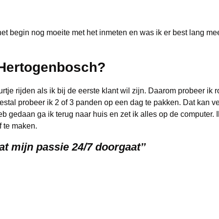
 het begin nog moeite met het inmeten en was ik er best lang me
-Hertogenbosch?
tje rijden als ik bij de eerste klant wil zijn. Daarom probeer ik 
Meestal probeer ik 2 of 3 panden op een dag te pakken. Dat kan ve
b gedaan ga ik terug naar huis en zet ik alles op de computer. 
f te maken.
at mijn passie 24/7 doorgaat’’
ecueën en muziek te luisteren. Ik ben echt een enorme muzieklief
 mijn gezin vrij te maken en samen uitgebreid te eten of een terr
 grootste probleem dat ik heb is dat mijn passie 24/7 doorgaat. 
 week verdiep ik mij even in de techniek van fotografie en probe