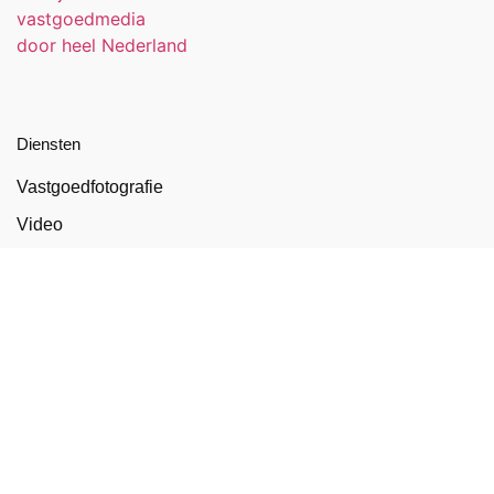
Diensten
Vastgoedfotografie
Video
NEN 2580 meetrapport
Artist impressions
Energielabel
Plattegronden
Exclusief vastgoed
Puntentelling huurwoning
Dronefotografie