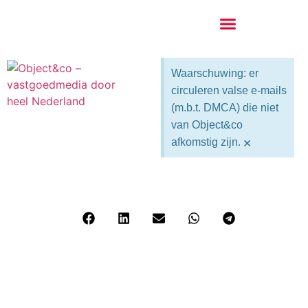
Waarschuwing: er
circuleren valse e-mails
(m.b.t. DMCA) die niet
van Object&co
×
afkomstig zijn.
Vastgoedfotograaf in Arnhem René
Sloot: “Leeftijd zegt niet zoveel”
Deel dit bericht: