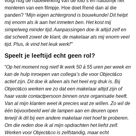
volgt nog de nabewerking van de foto’s en natuurlijk het
monteren van een filmpje. Hoe doet René dan al die
panden? “
Mijn eigen achtergrond is bouwkunde! Dit helpt
mij enorm als ik aan het inmeten ben. Het kost mij
simpelweg minder tijd. Aanpassingen doe ik altijd zelf en
dat scheelt zowel de klant, de makelaar als mij enorm veel
tijd. Plus, ik vind het leuk werk!
”’
Speelt je leeftijd echt geen rol?
“
Op het moment nog niet! Ik werk 50 á 55 uren per week en
kan de hulp inroepen van collega’s die voor Object&co
actief zijn. Dit doe ik alleen als het heel erg druk is. Bij
Object&co werken we zo dat een makelaar altijd zijn of
haar vaste contactpersoon binnen onze organisatie heeft.
Van al mijn klanten weet ik precies wat ze willen. Zo wil de
één bijvoorbeeld wel de lampen aan en deuren open
terwijl ik dit bij een andere makelaar niet hoef te proberen.
Om die reden doe ik al mijn opdrachten het liefst zelf.
Werken voor Object&co is zelfstandig, maar echt