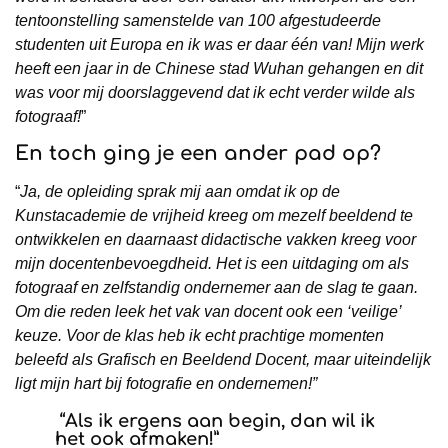
tentoonstelling samenstelde van 100 afgestudeerde
studenten uit Europa en ik was er daar
éé
n van! Mijn werk
heeft een jaar in de Chinese stad Wuhan gehangen en dit
was voor mij doorslaggevend dat ik echt verder wilde als
fotograaf!
”
En toch ging je een ander pad op?
“
Ja, de opleiding sprak mij aan omdat ik op de
Kunstacademie de vrijheid kreeg om mezelf beeldend te
ontwikkelen en daarnaast didactische vakken kreeg voor
mijn docentenbevoegdheid. Het is een uitdaging om als
fotograaf en zelfstandig ondernemer aan de slag te gaan.
Om die reden leek het vak van docent ook een ‘veilige’
keuze. Voor de klas heb ik echt prachtige momenten
beleefd als Grafisch en Beeldend Docent, maar uiteindelijk
ligt mijn hart bij fotografie en ondernemen!”
“
Als ik ergens aan begin, dan wil ik
het ook afmaken!
”