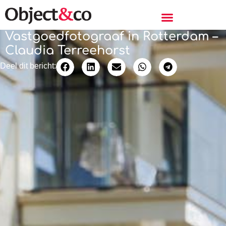
Vastgoedfotograaf in Rotterdam –
Claudia Terreehorst
Deel dit bericht: