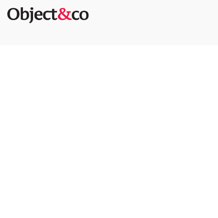
Diensten
Vastgoedfotografie
Video
NEN 2580 meetrapport
Artist impressions
Energielabel
Plattegronden
Exclusief vastgoed
Puntentelling huurwoning
Dronefotografie