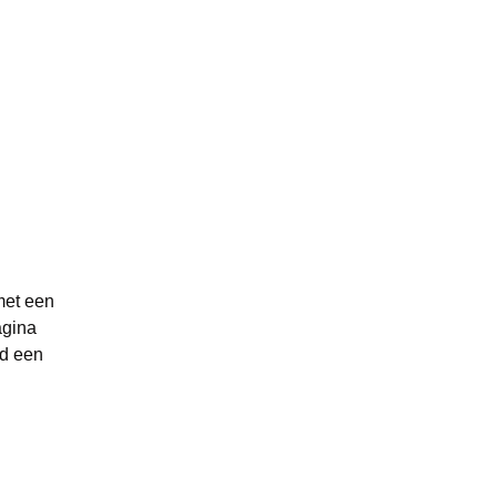
met een
agina
nd een