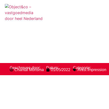
Impressies vanaf ee
Geschreven door:
Datum:
Categorie:
Chantal Monsma
01/05/2022
Artist Impression