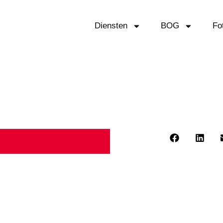
Diensten
BOG
Fo
n plattegrond – Showca
Deel dit bericht: