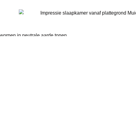
tworpen in neutrale aarde tonen.
g en lichte kleuren.
kenen? Bekijk de
artist impression diensten
van Object&co.