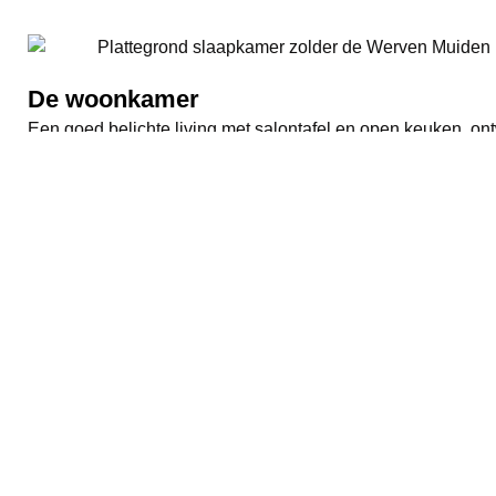
De woonkamer
Een goed belichte living met salontafel en open keuken, on
De slaapkamer
Een ruime slaapkamer met een groot raam, moderne inrichtin
Meer weten over wat Object&co voor jouw project kan bete